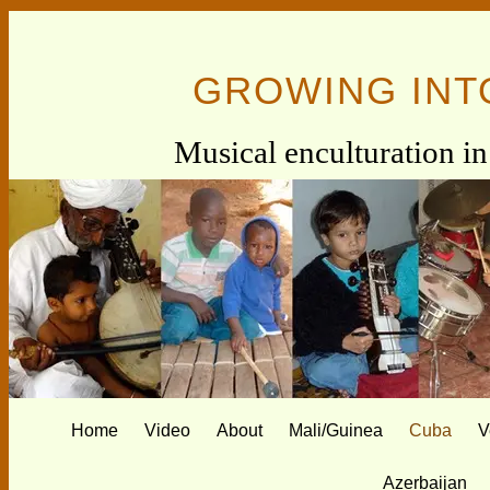
GROWING INT
Musical enculturation in 
Home
Video
About
Mali/Guinea
Cuba
V
Azerbaijan